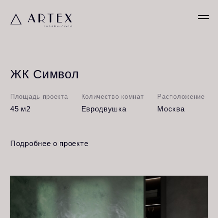
ЖК Символ
Площадь проекта
Количество комнат
Расположение
45 м2
Евродвушка
Москва
Подробнее о проекте
Квартира для студента: стиль, драйв и комфорт.
Эта квартира — идеальное пространство для
активной студенческой жизни. Здесь удобно
собраться с друзьями на вечеринки, устроить
киносеанс с попкорном или просто расслабиться
после учёбы.
Интерьер мотивирует на развитие и задаёт
настроение для будущей успешной жизни:
лаконичный дизайн, удобная мебель и атмосферные
детали делают это пространство не только уютным,
но и вдохновляющим.