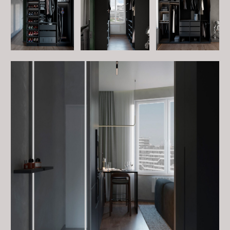
Хотите обсудить проект?
Оставьте заявку на бесплатную консультацию.
Заполните форму, и мы обязательно свяжемся с Вами
и ответим на все интересующие Вас вопросы.
ЗАПОЛНИТЬ АНКЕТУ
+7 (967) 205
-
03
-
30
Политика конфиденциальности
mariadizzz@yandex.ru
Реквизиты организации
Согласие на обработку
персональных данных