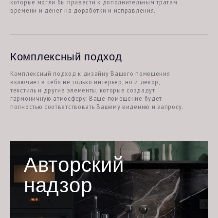
Хотите обсудить проект?
Оставьте заявку на бесплатную консультацию.
Заполните форму, и мы обязательно свяжемся с Вами
и ответим на все интересующие Вас вопросы.
ЗАПОЛНИТЬ АНКЕТУ
+7 (967) 205
-
03
-
30
Политика конфиденциальности
mariadizzz@yandex.ru
Реквизиты организации
Согласие на обработку
персональных данных