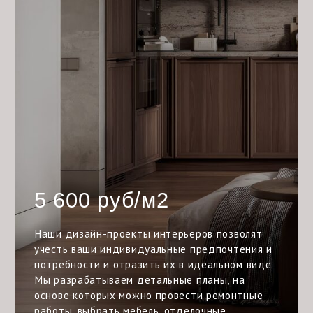
5 600 руб/м2
Наши дизайн-проекты интерьеров позволят
учесть ваши индивидуальные предпочтения и
потребности и отразить их в идеальном виде.
Мы разрабатываем детальные планы, на
основе которых можно провести ремонтные
работы, выбрать мебель, отделочные
материалы и аксессуары
Этапы работ
Замеры и планировка
Выезжаем на объект, делаем обмеры и фотофиксацию
помещения. После того как замеры сняты, предлагаем клиенту
варианты планировочных решений. Предложения по
планировке презентуем вместе с комментариями и примерами.