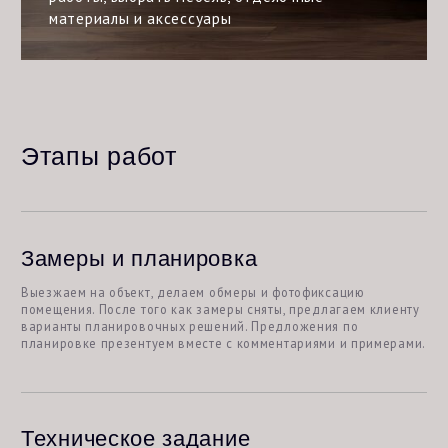
Техническое задание
Встречаемся на объекте заказчика и обсуждаем все детали
проекта: от эстетических пожеланий до технического
наполнения. Смотрим и обсуждаем примеры интерьеров из
Интернета, чтобы согласовать предпочтения. Результат
встречи — список технических требований, а также
визуальная концепция интерьера в виде мудборда.
Визуализация
На основе утвержденной концепции разрабатываем
реалистичные визуализации каждого помещения за
исключением технических.
Чертежный проект
Разрабатываем чертежный проект для строительного
процесса. Он содержит комплект планов, схем и развёрток,
необходимых для реализации интерьера. Состав и количество
чертежей в каждом случае определяются индивидуально и
зависят от дизайна помещения.