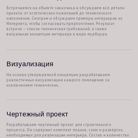
Консультация по дальнейшей работе
В завершение работы отдаем клиенту альбом с распечатанным
проектом формата А3 в двух экземплярах и проводим
консультацию по следующим услугам.
Состав проекта
Замеры помещения
Три варианта перепланировки
Планы расстановки мебели
Стилистическая концепция
3D-визуализации помещений
Составление ТЗ
Рабочая документация
Развертки сложных элементов
Сметы по отделке, свету и мебели
Все материалы и документы в печатном и электронном
виде
Консультация