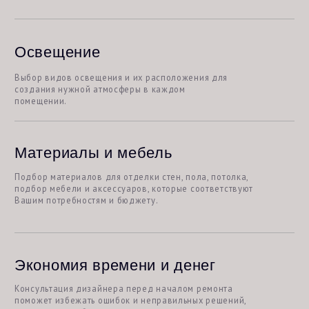
Как проходит
авторский надзор
Выезды на объект
Один раз в неделю выезжаем на объект для сверки
ремонтных работ на соответствие Дизайн-проекту.
Создание отчета о посещении
По итогу выезда создаем отчет о посещении, который
включает фотографии и рекомендации по внесению
корректировок и изменений. Отчет будет доступен как клиенту,
так и прорабу.
Консультации для клиента и прораба
В течение рабочей недели обсуждаем с клиентом и
прорабом возникающие на стройплощадке вопросы
по телефону или в мессенджере. Помогаем
удаленно, если возникнут непредвиденные
ситуации.