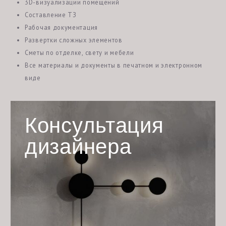
Готовый концепт для
вашего интерьера
Стиль и цветовая гамма интерьера
Определение интерьера и цветовой гаммы для
создания уютной и гармоничной атмосферы в Вашем
доме или коммерческом пространстве.
Эргономичное пространство
Выбор оптимального расположения мебели и
предметов интерьера, чтобы максимально
использовать пространство и сделать Ваше
помещение таким, каким Вы хотите его видеть.
Освещение
Выбор видов освещения и их расположения для
создания нужной атмосферы в каждом
помещении.