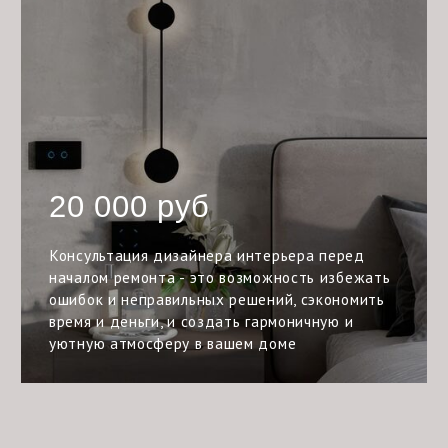
Материалы и мебель
Подбор материалов для отделки стен, пола, потолка,
подбор мебели и аксессуаров, которые соответствуют
Вашим потребностям и бюджету.
Экономия времени и денег
Консультация дизайнера перед началом ремонта
поможет избежать ошибок и неправильных решений,
которые могли бы привести к дополнительным тратам
времени и денег на доработки и исправления.
Комплексный подход
Комплексный подход к дизайну Вашего помещения
включает в себя не только интерьер, но и декор,
текстиль и другие элементы, которые создадут
гармоничную атмосферу: Ваше помещение будет
полностью соответствовать Вашему видению и запросу.
Авторский