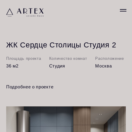
ЖК Сердце Столицы Студия 2
Площадь проекта
Количество комнат
Расположение
36 м2
Студия
Москва
Подробнее о проекте
Студия под сдачу: идеальное сочетание
функционала, стиля и комфорта.
Современная студия с ярким акцентом в виде
глубокого синего — стильное решение, которое
привлекает внимание и запоминается. Интерьер
сбалансирован: тёплое дерево, каменная текстура
фартука и мягкие велюровые кресла создают
ощущение уюта, а лаконичные формы делают
пространство визуально лёгким.
Компактная кухня с интегрированной техникой,
продуманная барная зона и эргономичная