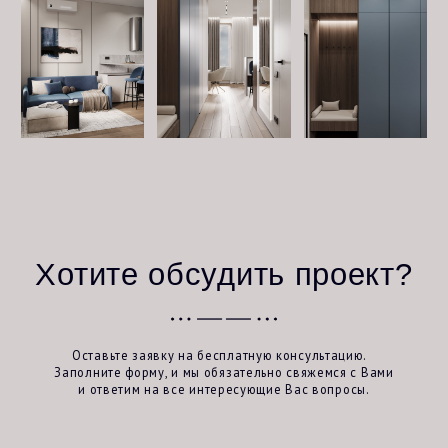
+7 (967) 205
-
03
-
30
Политика конфиденциальности
mariadizzz@yandex.ru
Реквизиты организации
Согласие на обработку
персональных данных