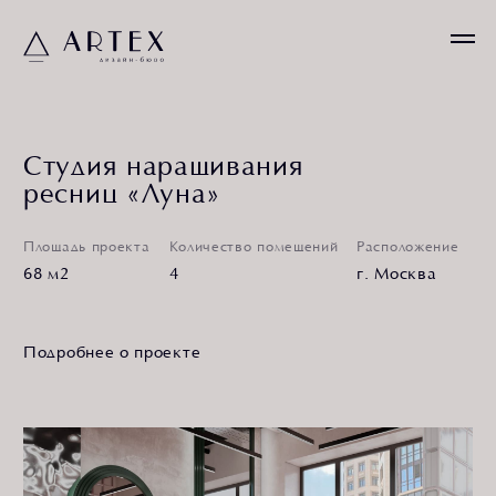
Студия наращивания
ресниц «Луна»
Площадь проекта
Количество помещений
Расположение
68 м2
4
г. Москва
Подробнее о проекте
Главная идея интерьера студии «Луна» — создать
стильное и современное пространство, которое будет
комфортным как для клиентов, так и для мастеров.
Мы постарались сделать интерьер максимально
функциональным и при этом уютным. Особое
внимание уделено деталям и материалам отделки.
Зона ожидания
Зона ожидания встречает клиентов мягким
освещением и уютной атмосферой. Зелёные и белые
кресла и небольшой журнальный столик создают