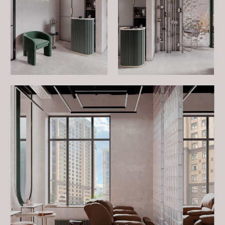
Зона для контента
В студии также предусмотрена специальная зона для
контента, где мастера могут фотографировать свои
работы. Эта зона оборудована фоном и хорошим
освещением, что позволяет создавать качественные
фотографии для социальных сетей и портфолио.
Мы позаботились о том, чтобы пространство было
максимально удобным и функциональным для
создания красивых снимков.
Работая над студией «Луна», мы постарались сделать
её не только удобной и красивой, но и особенной.
Каждый уголок здесь создан с душой, чтобы вам было
приятно приходить сюда снова и снова. Мы уверены,
что уютная атмосфера и стильный дизайн не оставят
вас равнодушными.