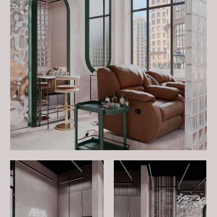
комфортную обстановку для ожидания.
Ресепшн выполнен в минималистичном стиле с
использованием натуральных материалов. Светлые
стены и пол из заливного бетона придают
пространству современный вид. Выделяется и
зеленая стойка ресепшн, которая добавляет
интерьеру свежести. Здесь же мы разместили
небольшой стеллаж для продукции, что удобно как
для клиентов, так и для мастеров.
Зал студии
Зал для процедур разделен на зоны с помощью
стеклоблоков, что создает ощущение легкости и
воздушности. Ждя гостей предусмотрели удобные и
красивые кресла и стулья.
Перегородки из стеклоблоков не только
разграничивают рабочие зоны, но и пропускают свет,
создавая приятную атмосферу. Мягкое освещение и
использование теплых оттенков делают интерьер
расслабляющим и приятным для глаз.
Освещение играет ключевую роль в создании
атмосферы студии. Мы использовали комбинацию
общего и акцентного освещения, чтобы подчеркнуть
ключевые элементы интерьера и создать комфортные
условия для работы и отдыха. Особое внимание
уделено мягкой LED-подсветке, которая добавляет
пространству глубины и объема.