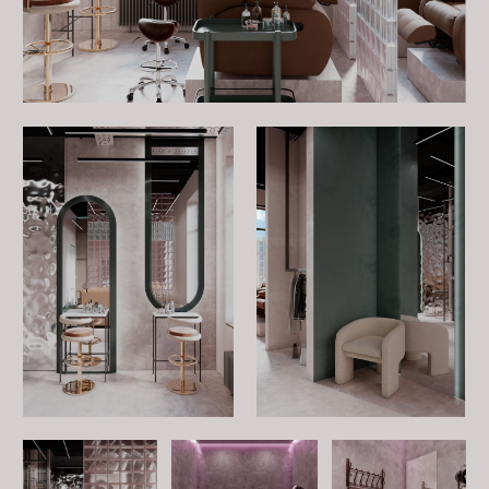
Хотите обсудить проект?
Оставьте заявку на бесплатную консультацию.
Заполните форму, и мы обязательно свяжемся с Вами
и ответим на все интересующие Вас вопросы.
ЗАПОЛНИТЬ АНКЕТУ
+7 (967) 205
-
03
-
30
Политика конфиденциальности
mariadizzz@yandex.ru
Реквизиты организации
Согласие на обработку
персональных данных