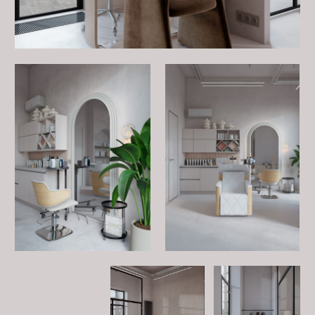
Хотите обсудить проект?
Оставьте заявку на бесплатную консультацию.
Заполните форму, и мы обязательно свяжемся с Вами
и ответим на все интересующие Вас вопросы.
ЗАПОЛНИТЬ АНКЕТУ
+7 (967) 205
-
03
-
30
Политика конфиденциальности
mariadizzz@yandex.ru
Реквизиты организации
Согласие на обработку
персональных данных