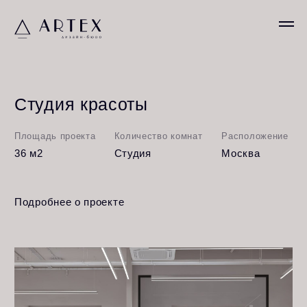
Студия красоты
Площадь проекта
Количество комнат
Расположение
36 м2
Студия
Москва
Подробнее о проекте
Студия красоты для мастера по волосам.
Маленькое, но продуманное до мелочей
пространство, созданное для индивидуальной
работы с клиентом. Интерьер выполнен в светлых
тонах с акцентом на натуральные материалы:
тёплое дерево, бархатистые текстуры и мягкий
рассеянный свет создают атмосферу уюта и
доверия.
Функциональное зонирование позволяет мастеру
комфортно работать, а клиенту — расслабиться и
почувствовать себя в центре внимания. Закрытая от