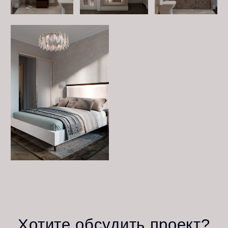
+7 (967) 205
-
03
-
30
Политика конфиденциальности
mariadizzz@yandex.ru
Реквизиты организации
Согласие на обработку
персональных данных