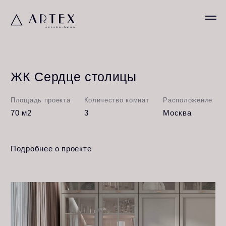
ЖК Сердце столицы
Площадь проекта
Количество комнат
Расположение
70 м2
3
Москва
Подробнее о проекте
Вечная классика: итальянская сантехника и
элитный интерьер.
Наш любимый классический интерьер — это
гармония формы, цвета и материалов. В проекте
использована итальянская сантехника, качественная
мебель и изысканные декоративные элементы.
Благородные материалы, мрамор, текстиль и тонкая
работа со светом создают атмосферу настоящей
роскоши.
Пространство продумано до мелочей — каждый
элемент подчеркивает вкус, статус и стремление к