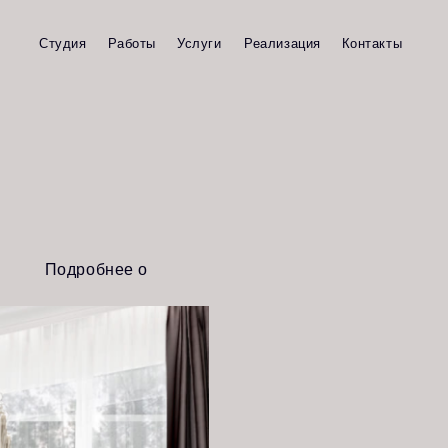
Работы
Услуги
Реализация
Контакты
нее о
е
омещения.
 потолков,
ря учету