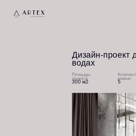
Дизайн-проект дом
водах
Площадь
Количество
проекта
комнат
300 м2
5
Для дизайна дома выбран эле
Наше бюро придумало уникальные
световые акценты и мебельные к
всех деталей и особенностей.