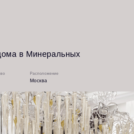
Студия
а в Минеральных
Расположение
Москва
Подроб
проект
гантный стиль, который подчеркивает роскошь каждого п
 элементы интерьера, такие как декоративная отделка стен и
омпозиции. Дизайн-проект уникален и привлекателен благода