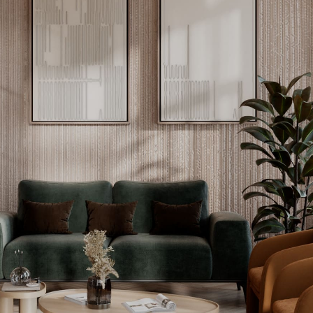
ые элементы и элегантные светильники, которые подчеркиваю
но в нейтральных оттенках с добавлением зелени, что созда
ссионализма.
естественного света, делая зону рецепции светлой и приветли
 клиенты могут расслабиться и почувствовать себя комфортно
ь уютную и гостеприимную атмосферу, выбрав глубокие, насы
 для оформления пространства. Эти цвета не только придают
уют созданию спокойной и расслабляющей обстановки.
ключевую роль. Мы выбрали яркие и стильные кресла и диван
льно, но и обеспечивают максимальный комфорт. Их современ
интерьером, добавляя нотки роскоши и утонченности.
оектирована так, чтобы создать максимально комфортные усл
нт на функциональность и стиль. Большой экран для демонстр
оложен так, чтобы его было видно из любого угла комнаты.