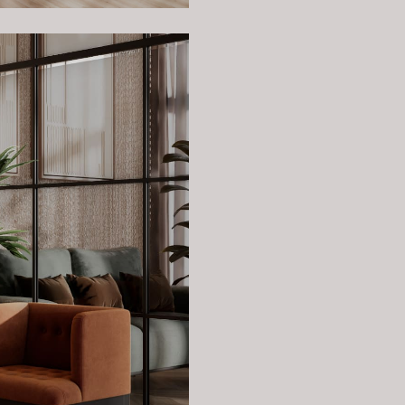
елая ваш
у!