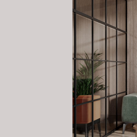
Здесь мы использовали мраморн
компании. Пространство оформле
атмосферу спокойствия и профе
Большие окна пропускают много 
Зона ожидания
Зона ожидания — это место, где
встречи. Мы стремились создат
оттенки зеленого и коричневого
элегантный вид, но и способств
Мебель в зоне ожидания играет 
не только выглядят привлекате
гармонично сочетается с общим 
Переговорная
Переговорная комната была спр
общения с покупателями.
В этой комнате мы сделали акце
информации о недвижимости расп