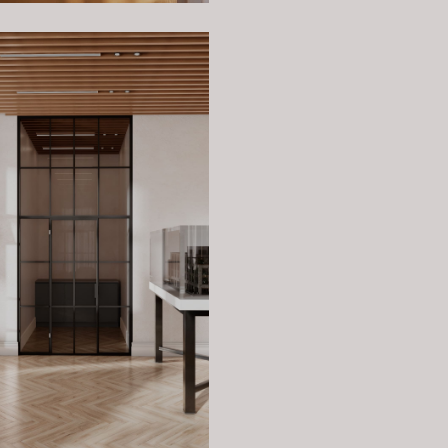
вной и
 и
ветлые
а
 гостей.
 на
дачами,
ся к
фис
а и