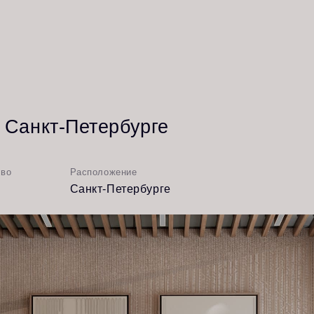
Студия
кт-Петербурге
Расположение
Санкт-Петербурге
Подроб
проект
й элитной недвижимости в Санкт-Петербурге, заказал у нас 
а сложная задача — завершить проект в сжатые сроки. У нас 
работ. Это был вызов, который мы с радостью приняли и успе
росторную зону рецепции.