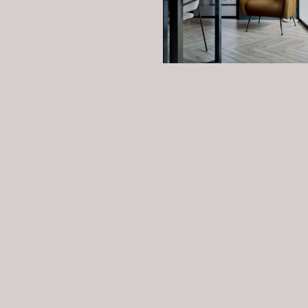
Реквизиты организации
+7 (967) 205
-
03
-
30
Согласи
mariadizzz@yandex.ru
персон
Политика конфиденциальности