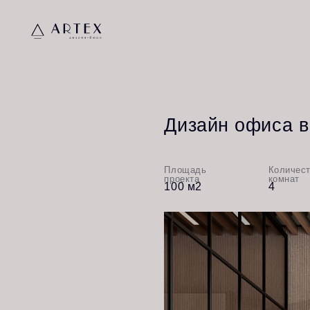
Дизайн офиса в Сан
Площадь
Количество
проекта
комнат
100 м2
4
Компания, занимающейся продаже
проект офиса. Перед нами стоял
2,5 месяца на выполнение всех 
реализовали.
Зона рецепции
Входя в офис, вы попадаете в п