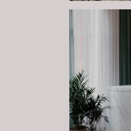
Стеклянные перегородки позвол
уединенности переговоров. Ярки
позитивной атмосфере. В этой п
успешного проведения встреч.
Барная зона
Особое внимание мы уделили уд
тона, чтобы создать ощущение 
кофемашиной и всем необходимым
Зеленые акценты на шкафчиках 
столешнице и полках добавляет 
Эта зона идеально подходит для
обменяться новостями с коллега
чувствовали себя как дома, нас
Работая над этим проектом, мы
создавая стильные и функциона
совершенству, учитывая все по
недвижимости в Санкт-Петербур
креативного подхода к работе.