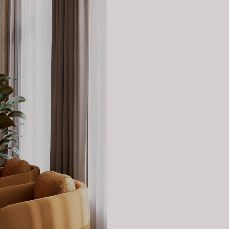
т статус
ет
вой.
, ожидая
щенные
 помещению
ы, которые
ный дизайн
овия для
ации