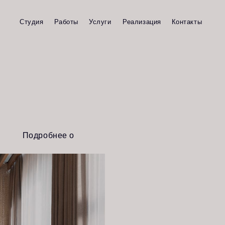
Работы
Услуги
Реализация
Контакты
нее о
е
дизайн-
было всего
шно